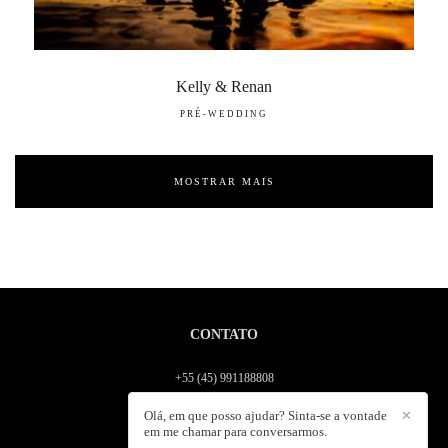
Kelly & Renan
PRÉ-WEDDING
MOSTRAR MAIS
CONTATO
+55 (45) 991188808
Enviar mensagem
Olá, em que posso ajudar? Sinta-se a vontade
✕
contato@fabiogonzalez.com.br
em me chamar para conversarmos.
Paraná