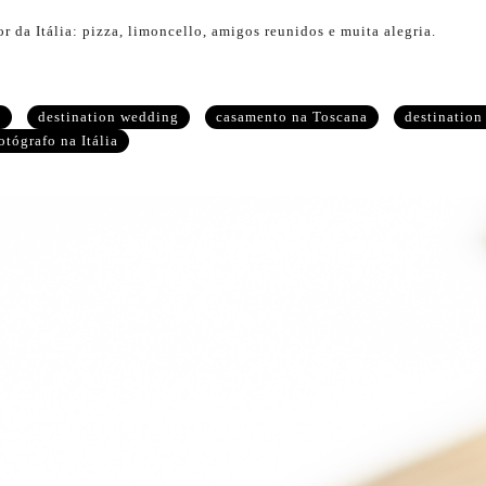
 da Itália: pizza, limoncello, amigos reunidos e muita alegria.
a
destination wedding
casamento na Toscana
destinatio
otógrafo na Itália