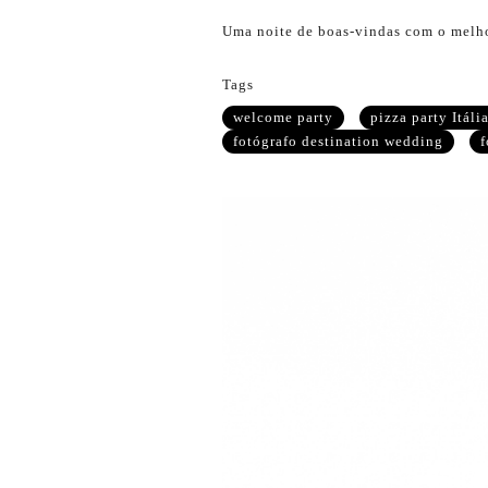
Uma noite de boas-vindas com o melhor
Tags
welcome party
pizza party Itáli
fotógrafo destination wedding
f