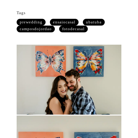
Tags
prewedding
ensaiocasal
ubatuba
camposdojordao
fotodecasal