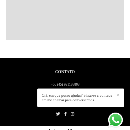
CONTATO
+55 (45) 991188808
Enviar mensagem
Olá, em que posso ajudar? Sinta-se a vontade
✕
contato@fabiogonzalez.com.br
em me chamar para conversarmos.
Paraná