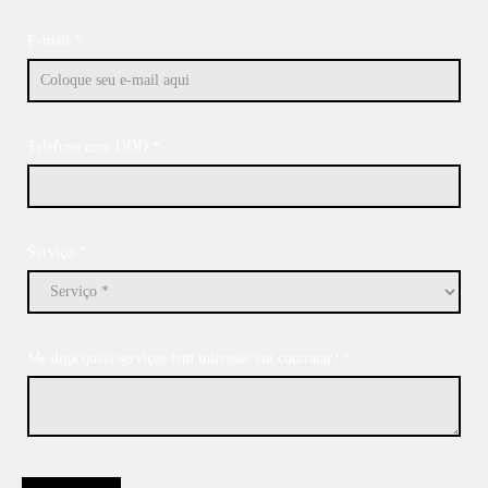
E-mail *
Telefone com DDD *
Serviço *
Me diga quais serviços tem interesse em contratar? *